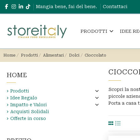
Mangia bene, fai del bene.
Contattaci
IDEE R
PRODOTTI
Home
Prodotti
Alimentari
Dolci
Cioccolato
CIOCCO
HOME
Scopri la nost
Prodotti
piccole aziend
Idee Regalo
Porta a casa t
Impatto e Valori
Acquisti Solidali
Offerte in corso